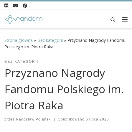
Przejdź do treści
Search
Me
Strona główna
»
Bez kategorii
»
Przyznano Nagrody Fandomu
Polskiego im. Piotra Raka
BEZ KATEGORII
Przyznano Nagrody
Fandomu Polskiego im.
Piotra Raka
przez
Radosław Polański
|
Opublikowano
6 lipca 2025