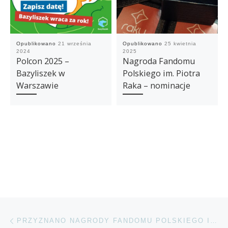
Opublikowano
21 września
Opublikowano
25 kwietnia
2024
2025
Polcon 2025 –
Nagroda Fandomu
Bazyliszek w
Polskiego im. Piotra
Warszawie
Raka – nominacje
Nawigacja wpisu
Poprzedni wpis
PRZYZNANO NAGRODY FANDOMU POLSKIEGO IM. JANUSZA A. ZAJDLA ZA ROK 2024