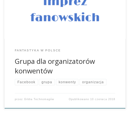
rozumianymi innymi imprezami fantastycznymi w Polsce.
Gromadzą się w niej zarówno doświadczeni organizatorzy,
jak i osoby aktualnie intensywnie zdobywające konwentowe
doświadczenie oraz […]
FANTASTYKA W POLSCE
Grupa dla organizatorów
konwentów
Facebook
grupa
konwenty
organizacja
przez
Gildia Technomagów
Opublikowano
10 czerwca 2018