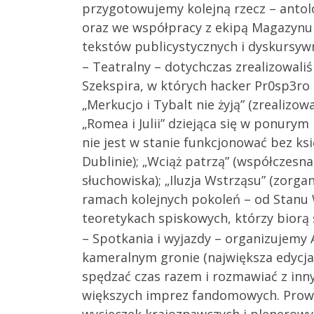
przygotowujemy kolejną rzecz – antol
oraz we współpracy z ekipą Magazynu 
tekstów publicystycznych i dyskursyw
– Teatralny – dotychczas zrealizowali
Szekspira, w których hacker Pr0sp3ro m
„Merkucjo i Tybalt nie żyją” (zreali
„Romea i Julii” dziejąca się w ponury
nie jest w stanie funkcjonować bez k
Dublinie); „Wciąż patrzą” (współczesn
słuchowiska); „Iluzja Wstrząsu” (zorg
ramach kolejnych pokoleń – od Stanu Wo
teoretykach spiskowych, którzy biorą 
– Spotkania i wyjazdy – organizujemy 
kameralnym gronie (największa edycja
spędzać czas razem i rozmawiać z inn
większych imprez fandomowych. Prowadz