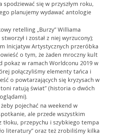
a spodziewać się w przyszłym roku,
órego planujemy wydawać antologie
owy retelling „Burzy” Williama
stworzył i został z niej wyrzucony);
em Inicjatyw Artystycznych przeróbka
powieść o tym, że żaden mroczny kult
pod pokaz w ramach Worldconu 2019 w
órej połączyliśmy elementy tańca i
ieść o powtarzających się kryzysach w
toni ratują świat” (historia o dwóch
oglądami).
a, żeby pojechać na weekend w
spotkanie, ale przede wszystkim
z tłoku, przepychu i szybkiego tempa
literatury” oraz też zrobiliśmy kilka