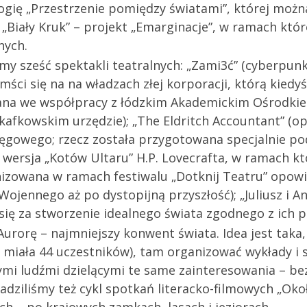
ogię „Przestrzenie pomiędzy światami”, której możn
„Biały Kruk” – projekt „Emarginacje”, w ramach kt
nych.
śmy sześć spektakli teatralnych: „Zami3ć” (cyberpunk
ści się na na władzach złej korporacji, którą kiedyś 
zowana we współpracy z łódzkim Akademickim Ośrodki
m kafkowskim urzędzie); „The Eldritch Accountant” (o
sięgowego; rzecz została przygotowana specjalnie 
a wersja „Kotów Ultaru” H.P. Lovecrafta, w ramach kt
anizowana w ramach festiwalu „Dotknij Teatru” opow
jennego aż po dystopijną przyszłość); „Juliusz i An
się za stworzenie idealnego świata zgodnego z ich p
Aurorę – najmniejszy konwent świata. Idea jest tak
 miała 44 uczestników), tam organizować wykłady i 
ymi ludźmi dzielącymi te same zainteresowania – be
iliśmy też cykl spotkań literacko-filmowych „Około 