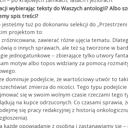
h – po krajowych zamkach, lasach i jeziorach.
dacji wybierając teksty do Waszych antologii? Albo s
my spis treści?
 jesteśmy tuż po dokonaniu selekcji do „Przestrzen
kim projektom to:
 zróżnicowana, zawierać różne ujęcia tematu. Dlateg
 mówią o innych sprawach, ale też są tworzone w ba
ogie jednogatunkowe – zbierające tylko utwory fan
sam motyw albo topos widziany za pomocą rozmait
iowego.
ze dominuje podejście, że wartościowy utwór to taki,
 wszechświat zmierza do nicości. Tego typu podejście 
jmować się w swoim wolnym czasie rzeczami tego ty
 lądują na kupce odrzuconych. Co czasami sprawia,
odejmę się pracy redakcyjnej z historią onkologic
zgłoszenia).
 każde opowiadanie z osobna i zastanawiamy się – 