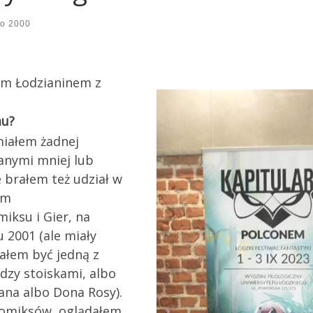
go 2000
em Łodzianinem z
mu?
 miałem żadnej
anymi mniej lub
 brałem też udział w
em
ksu i Gier, na
 2001 (ale miały
tałem być jedną z
dzy stoiskami, albo
ana albo Dona Rosy).
komiksów, oglądałem