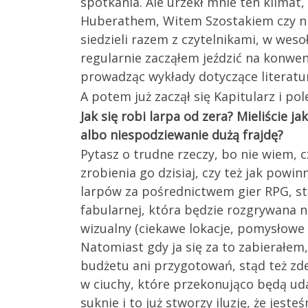
spotkania. Ale urzekł mnie ten klima
Huberathem, Witem Szostakiem czy nie
siedzieli razem z czytelnikami, w weso
regularnie zacząłem jeździć na konwen
prowadząc wykłady dotyczące literatur
A potem już zaczął się Kapitularz i pole
Jak się robi larpa od zera? Mieliście 
albo niespodziewanie dużą frajdę?
Pytasz o trudne rzeczy, bo nie wiem, c
zrobienia go dzisiaj, czy też jak powi
larpów za pośrednictwem gier RPG, st
fabularnej, która będzie rozgrywana n
wizualny (ciekawe lokacje, pomysłowe s
Natomiast gdy ja się za to zabierałem
budżetu ani przygotowań, stąd też zd
w ciuchy, które przekonująco będą uda
suknie i to już stworzy iluzję, że jest