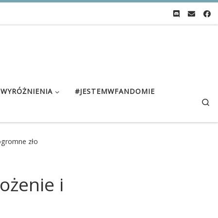
WYRÓŻNIENIA
#JESTEMWFANDOMIE
Se
ogromne zło
żenie i