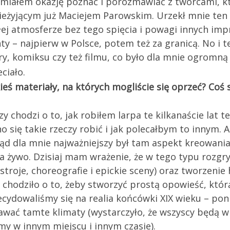
t, miałem okazję poznać i porozmawiać z twórcami, k
żyjącym już Maciejem Parowskim. Urzekł mnie ten 
łej atmosferze bez tego spięcia i powagi innych impr
ty – najpierw w Polsce, potem też za granicą. No i 
y, komiksu czy też filmu, co było dla mnie ogromną
ciało.
jakieś materiały, na których mogliście się oprzeć? C
zy chodzi o to, jak robiłem larpa te kilkanaście la
nno się takie rzeczy robić i jak polecałbym to innym
ąd dla mnie najważniejszy był tam aspekt kreowania 
a żywo. Dzisiaj mam wrażenie, że w tego typu rozgr
troje, choreografie i epickie sceny) oraz tworzenie 
, chodziło o to, żeby stworzyć prostą opowieść, kt
ecydowaliśmy się na realia końcówki XIX wieku – p
wać tamte klimaty (wystarczyło, że wszyscy będą w g
eśmy w innym miejscu i innym czasie).