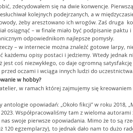
robić, zdecydowałem się na dwie konwencje. Pierwsz
zesłuchiwał kolejnych podejrzanych, a w międzyczasi
 dowody, żeby aresztowano ich wrogów. Zaś druga ko
ał osiągnąć – w finale miało być podpisanie paktu i 
anicznym odpowiednikom najlepsze pomysły.
ie rzeczy – w internecie można znaleźć gotowe larpy, 
ć każdemu opisy postaci i jedziemy. Wtedy jednak ni
 jest coś niezwykłego, co daje ogromną satysfakcję 
 przed oczami i wciąga innych ludzi do uczestnictwa
żowanie w hobby?
atelier, w ramach której zajmujemy się kreowaniem 
y antologie opowiadań: „Około fikcji” w roku 2018, 
ku 2023. Współpracowaliśmy tam z wieloma autorami z
 nas swoje pierwsze opowiadania. Mimo że to są rze
ż 120 egzemplarzy), to jednak dało nam to dużo rado