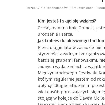
przez
Gildia Technomagów
|
Opublikowano
3 lute
Kim jesteś i skąd się wziąłeś?
Cześć, mam na imię Tomek, jest
urodzenia i serca.
Jak trafiłeś do aktywnego fando
Przez długie lata w zasadzie nie
styczności z żadnymi zorganizow
bardziej grupami fanowskimi, nie
żadnych wydarzeniach, z wyjątki
Międzynarodowego Festiwalu Komi
którym regularnie jestem od roku
upłynąć długie lata, zanim przes
wielu osób poruszających się mię
stojącą w kolejce do Dave’a McKe
Dużo czytałem różnych książek, 