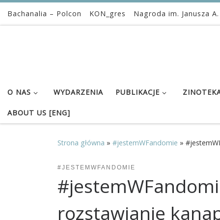
Bachanalia – Polcon
KON_gres
Nagroda im. Janusza A.
Przejdź do treści
O NAS
WYDARZENIA
PUBLIKACJE
ZINOTEK
ABOUT US [ENG]
Strona główna
»
#jestemWFandomie
»
#jestemWF
#JESTEMWFANDOMIE
#jestemWFandomie 
rozstawianie kana