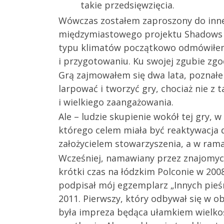
takie przedsięwzięcia.
Wówczas zostałem zaproszony do inneg
międzymiastowego projektu Shadows o
typu klimatów początkowo odmówiłem, 
i przygotowaniu. Ku swojej zgubie zgo
Grą zajmowałem się dwa lata, poznałem
larpować i tworzyć gry, chociaż nie z 
i wielkiego zaangażowania.
Ale – ludzie skupienie wokół tej gry, 
którego celem miała być reaktywacja 
założycielem stowarzyszenia, a w ram
Wcześniej, namawiany przez znajomyc
krótki czas na łódzkim Polconie w 200
podpisał mój egzemplarz „Innych pieśn
2011. Pierwszy, który odbywał się w 
była impreza będąca ułamkiem wielkości