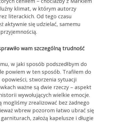
tórych ceniłem – chociażby z Markiem
luźny klimat, w którym autorzy
ez literackich. Od tego czasu
też aktywnie się udzielać, samemu
 przyjemnością.
oś sprawiło wam szczególną trudność
t temu, w jaki sposób podszedłbym do
. Ale powiem w ten sposób. Trafiłem do
opowieści, stworzenia sytuacji
ywkach ważne są dwie rzeczy – aspekt
historii wywołujących wielkie emocje.
órą mogliśmy zrealizować bez żadnego
onieważ wbrew pozorom łatwo ubrać się
arniturach, założą kapelusze i długie