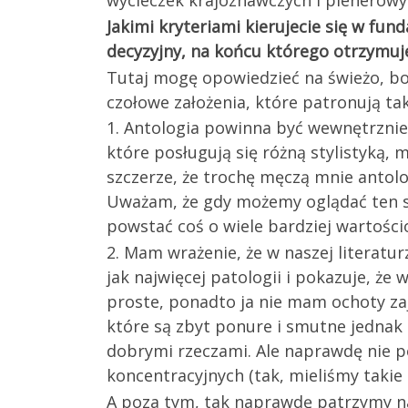
wycieczek krajoznawczych i plenerowyc
Jakimi kryteriami kierujecie się w fun
decyzyjny, na końcu którego otrzymuje
Tutaj mogę opowiedzieć na świeżo, bo
czołowe założenia, które patronują ta
1. Antologia powinna być wewnętrznie
które posługują się różną stylistyką,
szczerze, że trochę męczą mnie antol
Uważam, że gdy możemy oglądać ten 
powstać coś o wiele bardziej wartośc
2. Mam wrażenie, że w naszej literatur
jak najwięcej patologii i pokazuje, że
proste, ponadto ja nie mam ochoty za
które są zbyt ponure i smutne jednak
dobrymi rzeczami. Ale naprawdę nie p
koncentracyjnych (tak, mieliśmy takie 
A poza tym, tak naprawdę patrzymy na