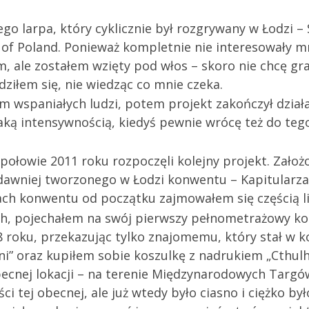
o larpa, który cyklicznie był rozgrywany w Łodzi –
f Poland. Ponieważ kompletnie nie interesowały m
ale zostałem wzięty pod włos – skoro nie chcę gra
dziłem się, nie wiedząc co mnie czeka.
 wspaniałych ludzi, potem projekt zakończył działan
taką intensywnością, kiedyś pewnie wrócę też do teg
w połowie 2011 roku rozpoczęli kolejny projekt. Zało
dawniej tworzonego w Łodzi konwentu – Kapitularza
ach konwentu od początku zajmowałem się częścią li
h, pojechałem na swój pierwszy pełnometrażowy kon
8 roku, przekazując tylko znajomemu, który stał w ko
i” oraz kupiłem sobie koszulkę z nadrukiem „Cthulh
obecnej lokacji – na terenie Międzynarodowych Targ
 tej obecnej, ale już wtedy było ciasno i ciężko by