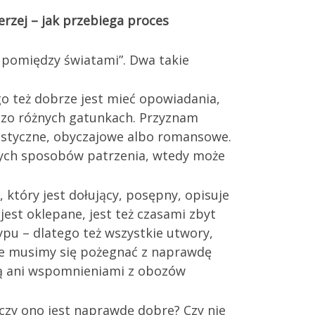
zerzej – jak przebiega proces
i pomiędzy światami”. Dwa takie
o też dobrze jest mieć opowiadania,
rdzo różnych gatunkach. Przyznam
tastyczne, obyczajowe albo romansowe.
ych sposobów patrzenia, wtedy może
 który jest dołujący, posępny, opisuje
jest oklepane, jest też czasami zbyt
pu – dlatego też wszystkie utwory,
 że musimy się pożegnać z naprawdę
zną ani wspomnieniami z obozów
czy ono jest naprawdę dobre? Czy nie